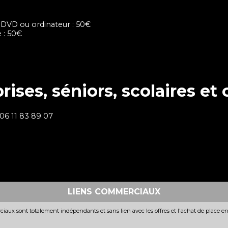
 DVD ou ordinateur : 50€
 : 50€
ises, séniors, scolaires et 
 06 11 83 89 07
LIENS COMMERCIAUX
iaux sont totalement indépendants et sans lien avec les offres et l'achat de place e