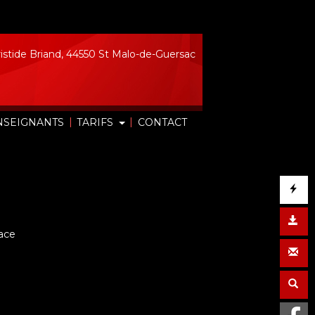
istide Briand, 44550 St Malo-de-Guersac
|
|
NSEIGNANTS
TARIFS
CONTACT
lace