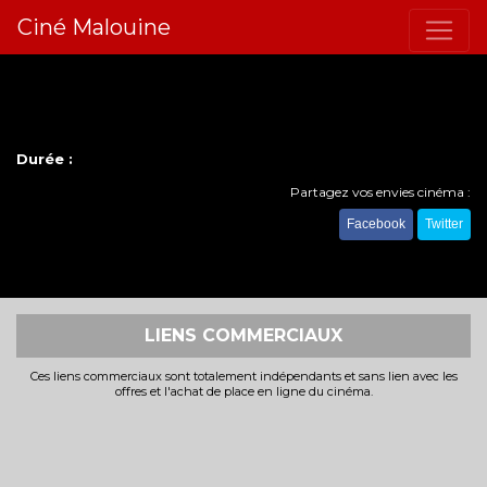
Ciné Malouine
Durée :
Partagez vos envies cinéma :
Facebook
Twitter
LIENS COMMERCIAUX
Ces liens commerciaux sont totalement indépendants et sans lien avec les
offres et l'achat de place en ligne du cinéma.