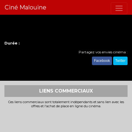
Ciné Malouine
Durée :
Partagez vos envies cinéma :
Facebook
Twitter
LIENS COMMERCIAUX
Ces liens commerciaux sont totalement indépendants et sans lien avec les
offres et l'achat de place en ligne du cinéma.