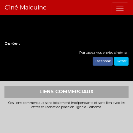
Ciné Malouine
Durée :
Partagez vos envies cinéma :
Facebook
Twitter
LIENS COMMERCIAUX
Ces liens commerciaux sont totalement indépendants et sans lien avec les
offres et l'achat de place en ligne du cinéma.