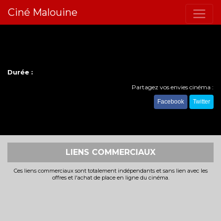
Ciné Malouine
Durée :
Partagez vos envies cinéma :
Facebook
Twitter
LIENS COMMERCIAUX
Ces liens commerciaux sont totalement indépendants et sans lien avec les
offres et l'achat de place en ligne du cinéma.