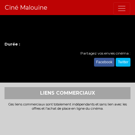
Ciné Malouine
Durée :
Partagez vos envies cinéma :
Facebook
Twitter
LIENS COMMERCIAUX
Ces liens commerciaux sont totalement indépendants et sans lien avec les
offres et l'achat de place en ligne du cinéma.