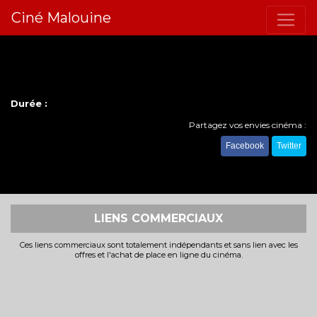
Ciné Malouine
Durée :
Partagez vos envies cinéma :
Facebook
Twitter
LIENS COMMERCIAUX
Ces liens commerciaux sont totalement indépendants et sans lien avec les
offres et l'achat de place en ligne du cinéma.