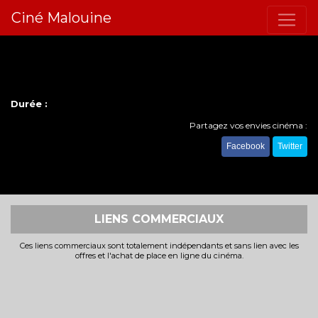
Ciné Malouine
Durée :
Partagez vos envies cinéma :
Facebook
Twitter
LIENS COMMERCIAUX
Ces liens commerciaux sont totalement indépendants et sans lien avec les
offres et l'achat de place en ligne du cinéma.