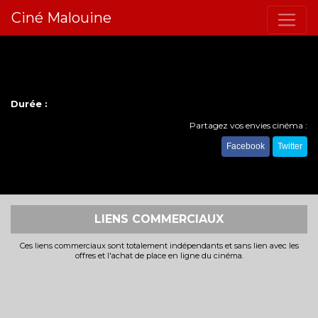
Ciné Malouine
Durée :
Partagez vos envies cinéma :
Facebook
Twitter
LIENS COMMERCIAUX
Ces liens commerciaux sont totalement indépendants et sans lien avec les
offres et l'achat de place en ligne du cinéma.