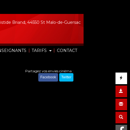
istide Briand, 44550 St Malo-de-Guersac
|
|
NSEIGNANTS
TARIFS
CONTACT
Partagez vos envies cinéma :
Facebook
Twitter