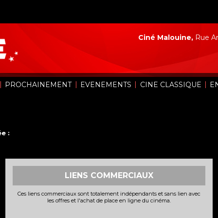
Ciné Malouine,
Rue Ar
|
|
|
|
PROCHAINEMENT
EVENEMENTS
CINE CLASSIQUE
E
e :
LIENS COMMERCIAUX
Ces liens commerciaux sont totalement indépendants et sans lien avec
les offres et l'achat de place en ligne du cinéma.