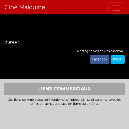
Ciné Malouine
Durée :
Partagez vos envies cinéma :
Facebook
Twitter
LIENS COMMERCIAUX
Ces liens commerciaux sont totalement indépendants et sans lien avec les
offres et l'achat de place en ligne du cinéma.