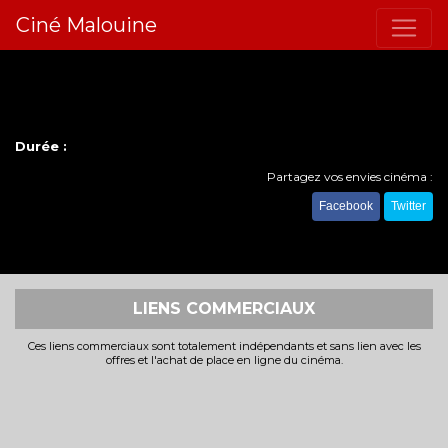
Ciné Malouine
Durée :
Partagez vos envies cinéma :
Facebook
Twitter
LIENS COMMERCIAUX
Ces liens commerciaux sont totalement indépendants et sans lien avec les
offres et l'achat de place en ligne du cinéma.