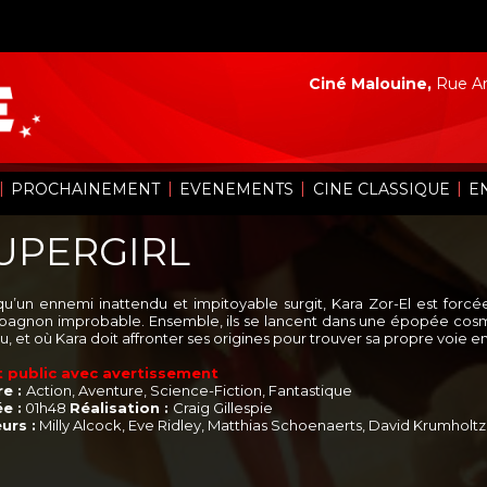
Ciné Malouine,
Rue Ar
|
|
|
|
PROCHAINEMENT
EVENEMENTS
CINE CLASSIQUE
E
UPERGIRL
qu’un ennemi inattendu et impitoyable surgit, Kara Zor-El est forcé
agnon improbable. Ensemble, ils se lancent dans une épopée cosmi
u, et où Kara doit affronter ses origines pour trouver sa propre voie e
 public avec avertissement
e :
Action, Aventure, Science-Fiction, Fantastique
e :
01h48
Réalisation :
Craig Gillespie
urs :
Milly Alcock, Eve Ridley, Matthias Schoenaerts, David Krumholt