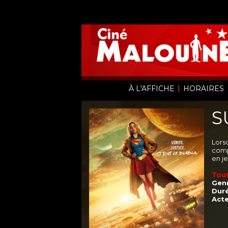
|
À L'AFFICHE
HORAIRES
S
Lors
comp
en je
Tout
Genr
Duré
Acte