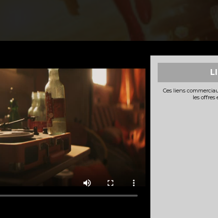
L
Ces liens commerciau
les offres