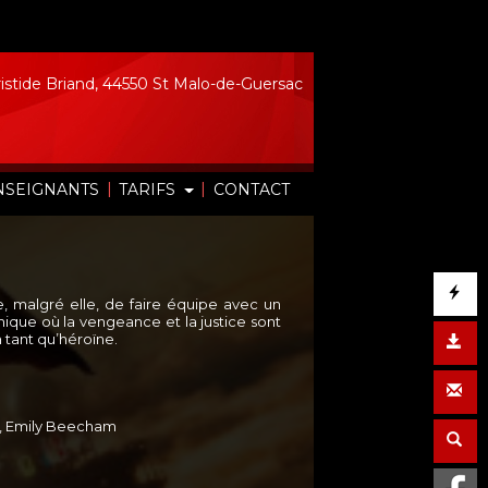
istide Briand, 44550 St Malo-de-Guersac
|
|
NSEIGNANTS
TARIFS
CONTACT
e, malgré elle, de faire équipe avec un
que où la vengeance et la justice sont
n tant qu’héroïne.
z, Emily Beecham