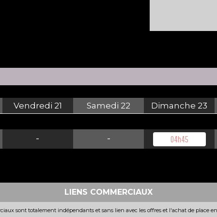
Vendredi
21
Samedi
22
Dimanche
23
-
-
04h45
LIENS COMMERCIAUX
iaux sont totalement indépendants et sans lien avec les offres et l'achat de place e