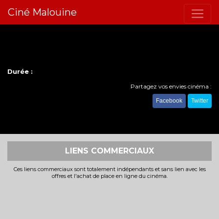
Ciné Malouine
Durée :
Partagez vos envies cinéma :
Facebook
Twitter
LIENS COMMERCIAUX
Ces liens commerciaux sont totalement indépendants et sans lien avec les
offres et l'achat de place en ligne du cinéma.